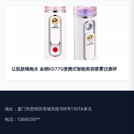
让肌肤喝饱水 金稻KD77S便携式智能美容喷雾仪测评
地址：厦门市思明区塔埔东路166号1301A单元
电话：1368030**