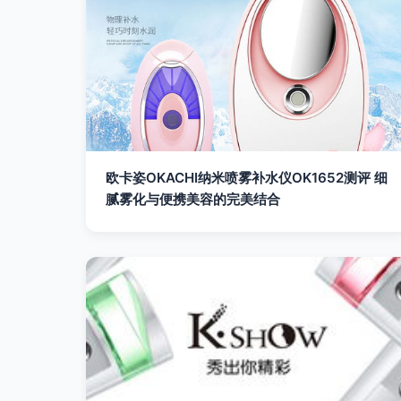
欧卡姿OKACHI纳米喷雾补水仪OK1652测评 细
腻雾化与便携美容的完美结合