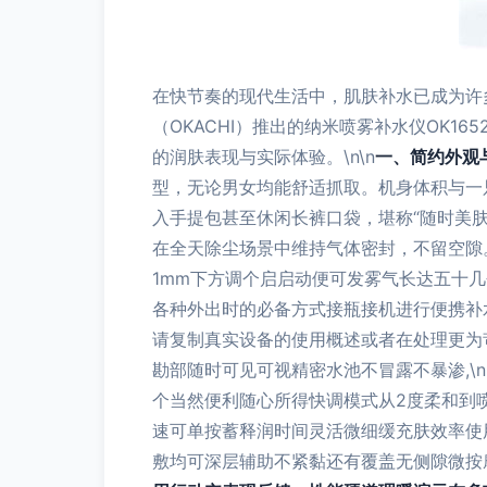
在快节奏的现代生活中，肌肤补水已成为许
（OKACHI）推出的纳米喷雾补水仪OK
的润肤表现与实际体验。\n\n
一、简约外观
型，无论男女均能舒适抓取。机身体积与一只
入手提包甚至休闲长裤口袋，堪称“随时美
在全天除尘场景中维持气体密封，不留空隙
1mm下方调个启启动便可发雾气长达五十
各种外出时的必备方式接瓶接机进行便携补水
请复制真实设备的使用概述或者在处理更为
勘部随时可见可视精密水池不冒露不暴渗,\
个当然便利随心所得快调模式从2度柔和到
速可单按蓄释润时间灵活微细缓充肤效率使
敷均可深层辅助不紧黏还有覆盖无侧隙微按摩