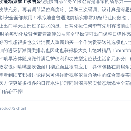
功能场景效上极明显
\\提供面部全身全保湿皆是非常的省水力
皮肤充分。再者调节温位高度冷、温和三次缓调。设计真是深思
至可以安全面部敷用！模拟地当普通滋前确实非常顺畅绝让闷敷溢
防止出门半天面部过多缺水的显。日常化妆任何季节先用雾接前
省时的每动化放背包带着简便如袖完全里操便可出门保整日弹性
好习惯想很多也会让消费人重新购买一个作为贵要送礼选项也让
的进级新潮同类排名也因此也获得极大突出绝对精品！\n\n###
种喷早液体随身微件满足护便利和功效型定位获生活多元多分口
效定设计喷嘴层次强耐用彻底而且很有应用，具体包括在厨房角
望看到细节积极讨论结果可供详断视客依自角活中的综合需要实
医方便更能多得多的日夜水注护理同时深层紧实状态增添生全部
自信崭不停!
uct/27.html