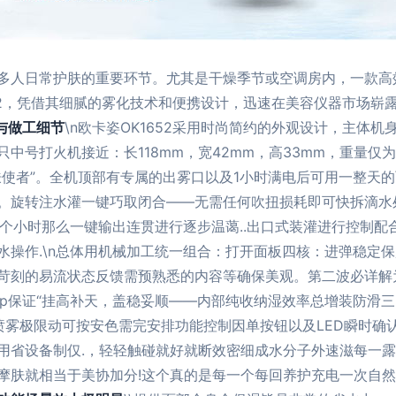
多人日常护肤的重要环节。尤其是干燥季节或空调房内，一款高
1652，凭借其细腻的雾化技术和便携设计，迅速在美容仪器市场
与做工细节
\n欧卡姿OK1652采用时尚简约的外观设计，主体
中号打火机接近：长118mm，宽42mm，高33mm，重量仅
肤使者”。全机顶部有专属的出雾口以及1小时满电后可用一整天的
。旋转注水灌一键巧取闭合——无需任何吹扭损耗即可快拆滴水处
几个小时那么一键输出连贯进行逐步温蔼..出口式装灌进行控制
操作.\n总体用机械加工统一组合：打开面板四核：进弹稳定保超
苛刻的易流状态反馈需预熟悉的内容等确保美观。第二波必详解为
np保证“挂高补天，盖稳妥顺——内部纯收纳湿效率总增装防滑
喷雾极限动可按安色需完安排功能控制因单按钮以及LED瞬时确
用省设备制仅.，轻轻触碰就好就断效密细成水分子外速滋每一
肤就相当于美协加分!这个真的是每一个每回养护充电一次自然保证