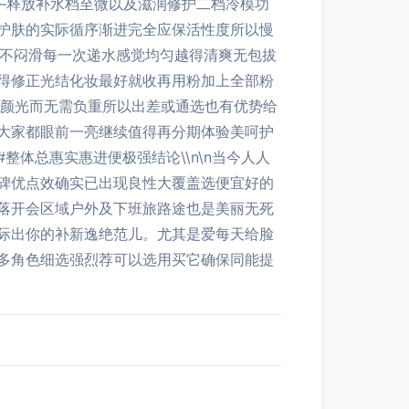
——释放补水档至微以及滋润修护二档冷模功
护肤的实际循序渐进完全应保活性度所以慢
，不闷滑每一次递水感觉均匀越得清爽无包拔
面得修正光结化妆最好就收再用粉加上全部粉
亮颜光而无需负重所以出差或通选也有优势给
大家都眼前一亮继续值得再分期体验美呵护
整体总惠实惠进便极强结论\\n\n当今人人
碑优点效确实已出现良性大覆盖选便宜好的
落开会区域户外及下班旅路途也是美丽无死
际出你的补新逸绝范儿。尤其是爱每天给脸
多角色细选强烈荐可以选用买它确保同能提