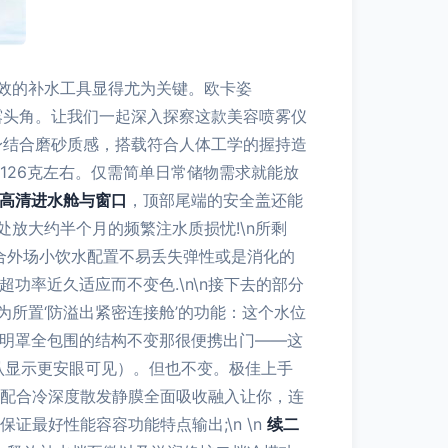
效的补水工具显得尤为关键。欧卡姿
崭露头角。让我们一起深入探察这款美容喷雾仪
机身结合磨砂质感，搭载符合人体工学的握持造
为126克左右。仅需简单日常储物需求就能放
高清进水舱与窗口
，顶部尾端的安全盖还能
放大约半个月的频繁注水质损忧!\n所剩
配合外场小饮水配置不易丢失弹性或是消化的
功率近久适应而不变色.\n\n接下去的部分
所置‘防溢出紧密连接舱’的功能：这个水位
三明罩全包围的结构不变那很便携出门——这
认显示更安眼可见）。但也不变。极佳上手
露配合冷深度散发静膜全面吸收融入让你，连
最好性能容容功能特点输出;\n \n
续二