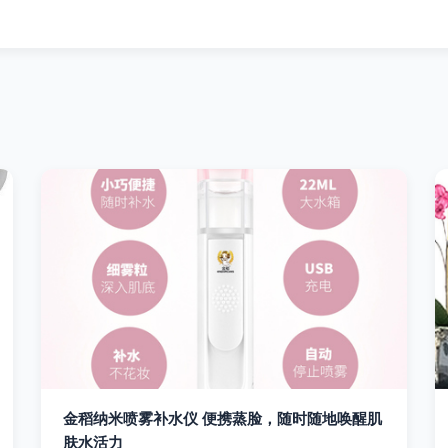
金稻纳米喷雾补水仪 便携蒸脸，随时随地唤醒肌
肤水活力