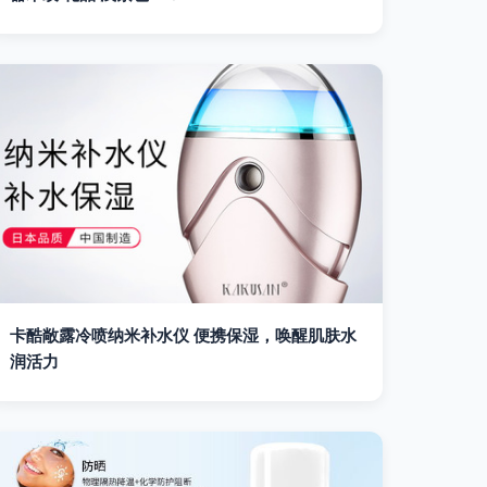
卡酷敞露冷喷纳米补水仪 便携保湿，唤醒肌肤水
润活力