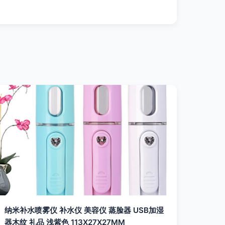
纳米补水喷雾仪 补水仪 美容仪 蒸脸器 USB加湿
器木纹 礼品 浅紫色 113X27X27MM