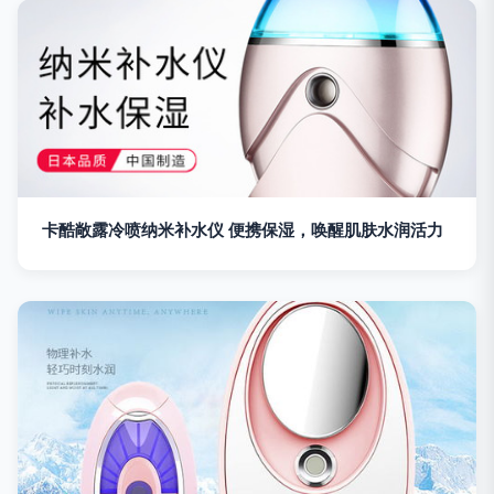
卡酷敞露冷喷纳米补水仪 便携保湿，唤醒肌肤水润活力