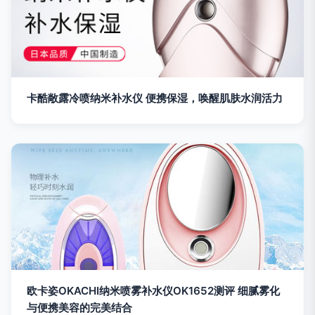
卡酷敞露冷喷纳米补水仪 便携保湿，唤醒肌肤水润活力
欧卡姿OKACHI纳米喷雾补水仪OK1652测评 细腻雾化
与便携美容的完美结合