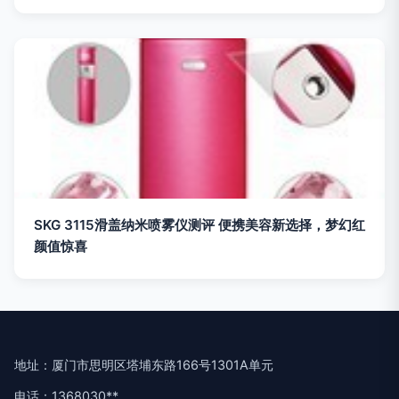
SKG 3115滑盖纳米喷雾仪测评 便携美容新选择，梦幻红
颜值惊喜
地址：厦门市思明区塔埔东路166号1301A单元
电话：1368030**