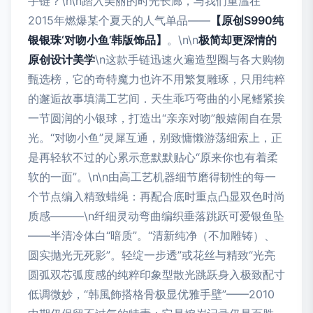
手链？\n\n踏入美丽的时光长廊，与我们重温在
2015年燃爆某个夏天的人气单品——
【原创S990纯
银银珠‘对吻小鱼’韩版饰品】
。\n\n
极简却更深情的
原创设计美学
\n这款手链迅速火遍造型圈与各大购物
甄选榜，它的奇特魔力也许不用繁复雕琢，只用纯粹
的邂逅故事填满工艺间．天生乖巧弯曲的小尾鳍紧挨
一节圆润的小银球，打造出“亲亲对吻”般嬉闹自在景
光。“对吻小鱼”灵犀互通，别致慵懒游荡细索上，正
是再轻软不过的心累示意默默贴心“原来你也有着柔
软的一面”。\n\n由高工艺机器细节磨得韧性的每一
个节点编入精致蜡绳：再配合底时重点凸显双色时尚
质感———\n纤细灵动弯曲编织垂落跳跃可爱银鱼坠
——半清冷体白“暗质”。“清新纯净（不加雕铸）、
圆实抛光无死影”。轻绽一步透”或花丝与精致“光亮
圆弧双芯弧度感的纯粹印象型散光跳跃身入极致配寸
低调微妙，“韩風飾搭格骨极显优雅手壁”——2010