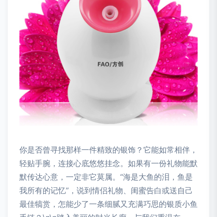
你是否曾寻找那样一件精致的银饰？它能如常相伴，
轻贴手腕，连接心底悠悠挂念。如果有一份礼物能默
默传达心意，一定非它莫属。“海是大鱼的泪，鱼是
我所有的记忆”，说到情侣礼物、闺蜜告白或送自己
最佳犒赏，怎能少了一条细腻又充满巧思的银质小鱼