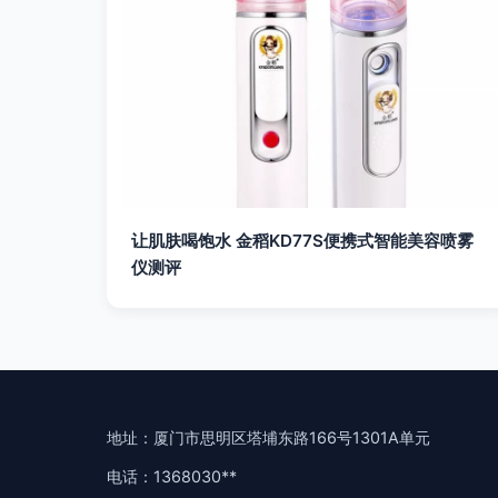
让肌肤喝饱水 金稻KD77S便携式智能美容喷雾
仪测评
地址：厦门市思明区塔埔东路166号1301A单元
电话：1368030**