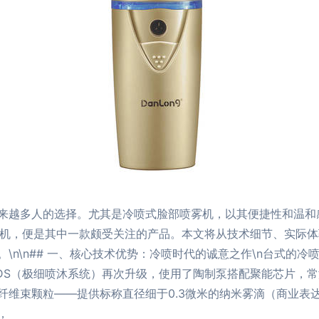
来越多人的选择。尤其是冷喷式脸部喷雾机，以其便捷性和温和
喷雾机，便是其中一款颇受关注的产品。本文将从技术细节、实际
\n\n## 一、核心技术优势：冷喷时代的诚意之作\n台式的
的PDS（极细喷沐系统）再次升级，使用了陶制泵搭配聚能芯片
纤维束颗粒——提供标称直径细于0.3微米的纳米雾滴（商业表
，