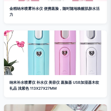
金稻纳米喷雾补水仪 便携蒸脸，随时随地唤醒肌肤水活
力
纳米补水喷雾仪 补水仪 美容仪 蒸脸器 USB加湿器木纹
礼品 浅紫色 113X27X27MM