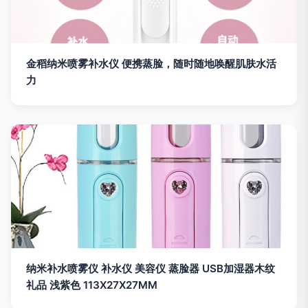
金稻纳米喷雾补水仪 便携蒸脸，随时随地唤醒肌肤水活
力
纳米补水喷雾仪 补水仪 美容仪 蒸脸器 USB加湿器木纹
礼品 浅紫色 113X27X27MM