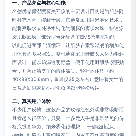
一、产品亮点与核心功能
名创优品保湿喷雾美容仪的主要设计目的是为肌肤随
时补充水分，缓解干燥。它通常采用纳米雾化技术，
能将爽肤水或纯净水转化为细腻的雾状水珠，快速渗
透肌肤底层。部分型号还配备了EMS微电流功能，
以此促进面部血液循环，让肌肤在紧致滋润的增加使
用体验的多彩层次。整机通常采用硅胶头人体力学斜
面设计，辅以防漏透明翻盖，便于使用时肌肤紧密贴
合，并防止清洗前的液体流失。轻巧的体积（约
40X39X30.6mm，重量仅35克左右）意味着女生的
日常通勤袋或是小型化妆包都能轻松容纳。
二、真实用户体验
不少用户反馈，这款产品的玫瑰红色外观非常吸睛而
且看起来很平价，只要二十多元入手是非常常见的价
格底线竞争力。纳米雾化很理想---一键轻触启动，
接触自动喷出丰富细腻雾气，内置了不伤瓷面板的亲